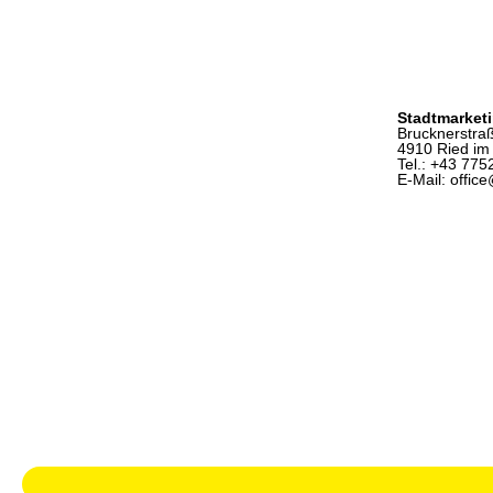
Stadtmarket
Brucknerstra
4910 Ried im 
Tel.: +43 775
E-Mail: offic