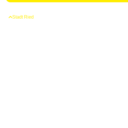
Stadt Ried
News
Die Stadt
Verwaltung
Webcam
Events
Shops
Genuss & Erholung
Freizeit