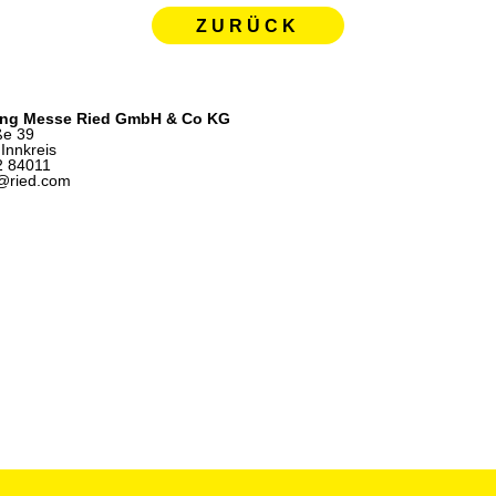
ZURÜCK
ing Messe Ried GmbH & Co KG
ße 39
Innkreis
2 84011
e@ried.com