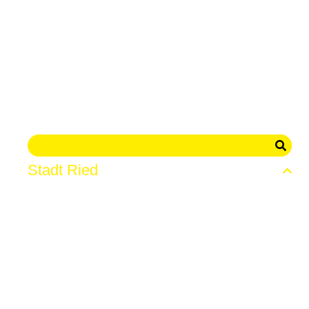
Stadt Ried
News
Die Stadt
Verwaltung
Webcam
Events
Shops
Genuss & Erholung
Freizeit