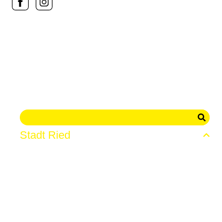
Stadt Ried
News
Die Stadt
Verwaltung
Webcam
Events
Shops
Genuss & Erholung
Freizeit