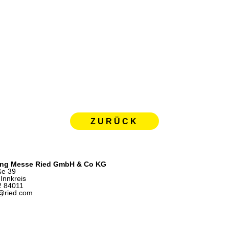
ZURÜCK
ing Messe Ried GmbH & Co KG
ße 39
Innkreis
2 84011
e@ried.com