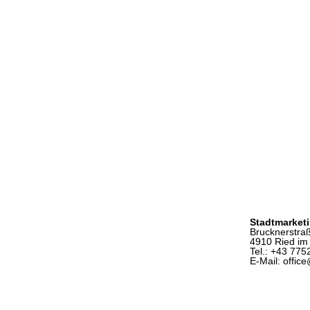
Stadtmarket
Brucknerstra
4910 Ried im 
Tel.: +43 775
E-Mail: offic